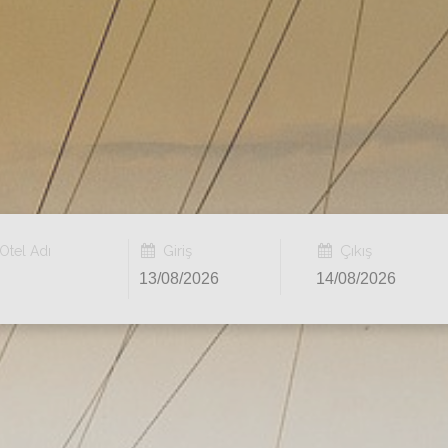
Giriş
Çıkış
Otel Adı