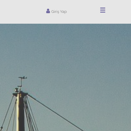
☰
Giriş Yap