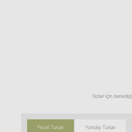
Sizler için derledi
Fırsat Turları
Yurtdışı Turları