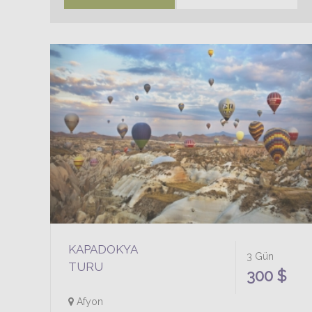
KAPADOKYA
3 Gün
TURU
300 $
Afyon